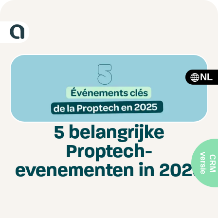
NL
5 belangrijke
Proptech-
v
e
C
R
M
e
r
s
i
evenementen in 2025