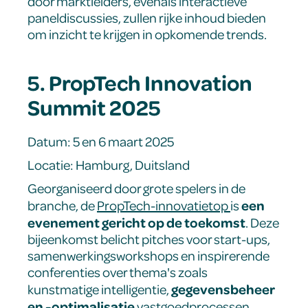
door marktleiders, evenals interactieve
paneldiscussies, zullen rijke inhoud bieden
om inzicht te krijgen in opkomende trends.
5. PropTech Innovation
Summit 2025
Datum: 5 en 6 maart 2025
Locatie: Hamburg, Duitsland
Georganiseerd door grote spelers in de
een
branche, de
PropTech-innovatietop
is
evenement gericht op de toekomst
. Deze
bijeenkomst belicht pitches voor start-ups,
samenwerkingsworkshops en inspirerende
conferenties over thema's zoals
gegevensbeheer
kunstmatige intelligentie,
en -optimalisatie
vastgoedprocessen.