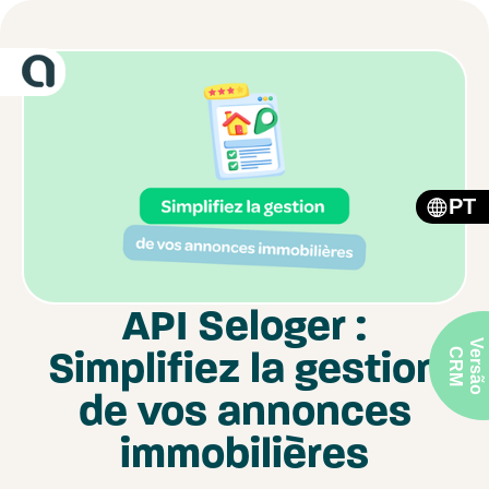
PT
API Seloger :
V
r
s
ã
o
R
Simplifiez la gestion
e
C
M
de vos annonces
immobilières