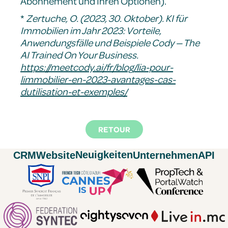
Abonnement und Ihren Optionen).
*
Zertuche, O. (2023, 30. Oktober). KI für
Immobilien im Jahr 2023: Vorteile,
Anwendungsfälle und Beispiele Cody — The
AI Trained On Your Business.
https://meetcody.ai/fr/blog/lia-pour-
limmobilier-en-2023-avantages-cas-
dutilisation-et-exemples/
RETOUR
Neuigkeiten
CRM
Website
Unternehmen
API