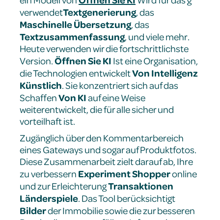
Textgenerierung
verwendet
, das
Maschinelle Übersetzung
, das
Textzusammenfassung
, und viele mehr.
Heute verwenden wir die fortschrittlichste
Öffnen Sie KI
Version.
Ist eine Organisation,
Von Intelligenz
die Technologien entwickelt
Künstlich
. Sie konzentriert sich auf das
Von KI
Schaffen
auf eine Weise
weiterentwickelt, die für alle sicher und
vorteilhaft ist.
Zugänglich über den Kommentarbereich
eines Gateways und sogar auf Produktfotos.
Diese Zusammenarbeit zielt darauf ab, Ihre
Experiment
Shopper
zu verbessern
online
Transaktionen
und zur Erleichterung
Länderspiele
. Das Tool berücksichtigt
Bilder
der Immobilie sowie die zur besseren