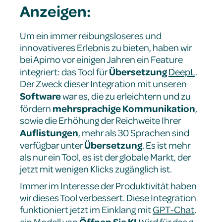
Anzeigen:
Um ein immer reibungsloseres und
innovativeres Erlebnis zu bieten, haben wir
bei Apimo vor einigen Jahren ein Feature
Übersetzung
integriert: das Tool für
DeepL
.
Der Zweck dieser Integration mit unseren
Software
war es, die zu erleichtern und zu
mehrsprachige Kommunikation
fördern
,
sowie die Erhöhung der Reichweite Ihrer
Auflistungen
, mehr als 30 Sprachen sind
Übersetzung
verfügbar unter
. Es ist mehr
als nur ein Tool, es ist der globale Markt, der
jetzt mit wenigen Klicks zugänglich ist.
Immer im Interesse der Produktivität haben
wir dieses Tool verbessert. Diese Integration
funktioniert jetzt im Einklang mit
GPT-Chat
,
Öffnen Sie KI
ein Modell von
Wird für das g