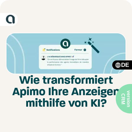
DE
Wie transformiert
Apimo Ihre Anzeigen
v
r
s
i
o
n
R
e
C
M
mithilfe von KI?